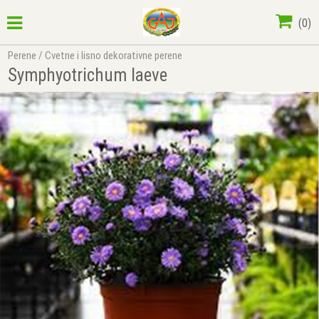
(
0
)
Perene
/
Cvetne i lisno dekorativne perene
Symphyotrichum laeve