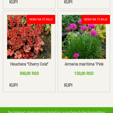
KUPI
KUPI
NEMA NA STANJU
NEMA NA STANJU
Heuchera "Cherry Cola"
Armeria maritima 'Pink
500,00 RSD
150,00 RSD
KUPI
KUPI
Ova Internet stranica koristi kolačiće za pružanje boljeg korisničkog