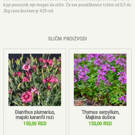
koje prevoznik nije mogao da utiče. Za sve porudžbenice težine od 0,5 do
2kg cena dostave je 420 rsd.
SLIČNI PROIZVODI
Dianthus plumarius,
Thymus serpyllum,
majski karanfil rozi
Majkina dušica
150,00 RSD
150,00 RSD