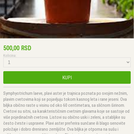
500,00 RSD
Kolicina:
KUPI
Symphyotrichum laeve, plavi aster je trajnica poznata po svojim nežnim,
plavim cvetovima koji se pojavljuju tokom kasnog leta i rane jeseni. Ova
biljka obično raste u visinu od oko 60 centimetara, sa sličnom širinom.
Cvetovi su sitni, sa karakterističnim cvetnim glavama koje se sastoje od
više pojedinačnih cvetova. Listovi su obično uski i zeleni, a stabljike su
često čvrste i uspravne. Plavi aster preferira sunčane ili blago senovite
položaje i dobro drenirano zemljište. Ova biljka je otporna na sušu i