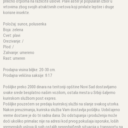
prilično otporna na različite uslove. Plavi aster je popularan izbor u
vrtovima zbog svojih atraktivnih cvetova koji privlače leptire i druge
korisne insekte.
Položaj: sunce, polusenka
Boja: zelena
Cvet: plavi
Orezivanje: /
Plod: /
Zalivanje: umereno
Rast: umeren
Prodajna visina biljke: 20-30 cm.
Prodajna veličina saksije: fi 17
Pošiljke preko 2000 dinara na teritoriji opštine Novi Sad dostavljamo
svake srede besplatno našim vozilom, ostala mesta u Srbiji šaljemo
kurirskom službom post expres.
Pošiljke pouzećem se predaju kurirskoj službi na slanje svakog utorka.
Nakon preuzimanja, kurirska služba Vam dostavlja pošiljku. Uobičajeno
vreme dostave je do tri radna dana. Do odstupanja i produženja može
doći ukoliko primalac nije na adresi kod prvog pokušaja isporuke, loših
vremenskih uslova ili svih ostalih nepredviđenih situacija u transportu na