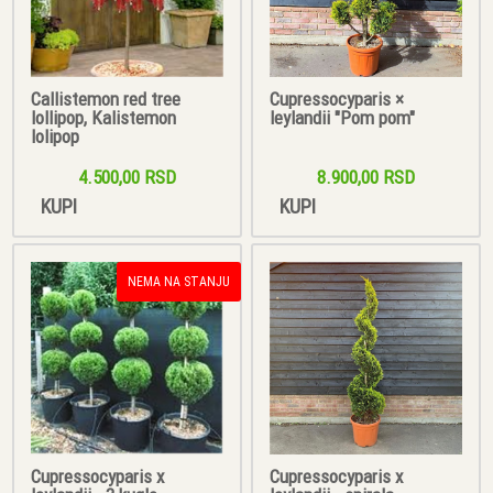
Callistemon red tree
Cupressocyparis ×
lollipop, Kalistemon
leylandii "Pom pom"
lolipop
4.500,00 RSD
8.900,00 RSD
KUPI
KUPI
NEMA NA STANJU
Cupressocyparis x
Cupressocyparis x