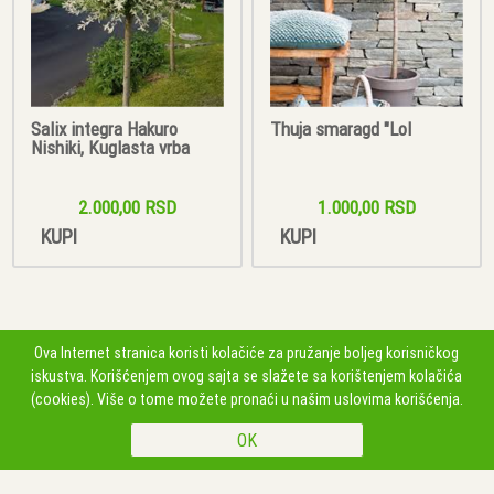
Salix integra Hakuro
Thuja smaragd "Lol
Nishiki, Kuglasta vrba
2.000,00 RSD
1.000,00 RSD
KUPI
KUPI
Ova Internet stranica koristi kolačiće za pružanje boljeg korisničkog
PRATITE NAS
iskustva. Korišćenjem ovog sajta se slažete sa korištenjem kolačića
(cookies). Više o tome možete pronaći u našim uslovima korišćenja.
Poljoprivredno gazdinstvo Jovan Gajić, BPG 802816000349 Fruškogorska bb, 21207
LEDINCI, Srbija
0631180241
Copyright 2026 Poljoprivredno gazdinstvo Jovan Gajić, BPG 802816000349 Sva prava