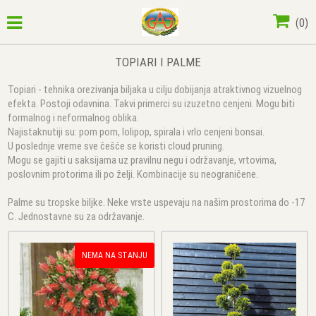
(
0
)
TOPIARI I PALME
Topiari - tehnika orezivanja biljaka u cilju dobijanja atraktivnog vizuelnog
efekta. Postoji odavnina. Takvi primerci su izuzetno cenjeni. Mogu biti
formalnog i neformalnog oblika.
Najistaknutiji su: pom pom, lolipop, spirala i vrlo cenjeni bonsai.
U poslednje vreme sve češće se koristi cloud pruning.
Mogu se gajiti u saksijama uz pravilnu negu i održavanje, vrtovima,
poslovnim protorima ili po želji. Kombinacije su neograničene.
Palme su tropske biljke. Neke vrste uspevaju na našim prostorima do -17
C. Jednostavne su za održavanje.
NEMA NA STANJU