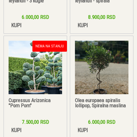
leylandii - 3 kugle
leylandii - spirala
6.000,00 RSD
8.900,00 RSD
KUPI
KUPI
NEMA NA STANJU
Cupressus Arizonica
Olea europaea spiralis
"Pom Pom"
lollipop, Spiralna maslina
7.500,00 RSD
6.000,00 RSD
KUPI
KUPI