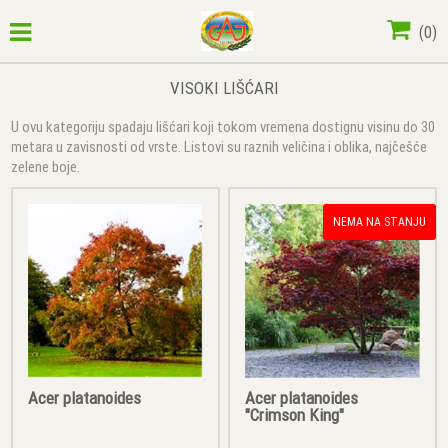
(
0
)
VISOKI LIŠĆARI
U ovu kategoriju spadaju lišćari koji tokom vremena dostignu visinu do 30
metara u zavisnosti od vrste. Listovi su raznih veličina i oblika, najčešće
zelene boje.
NEMA NA STANJU
Acer platanoides
Acer platanoides
"Crimson King"