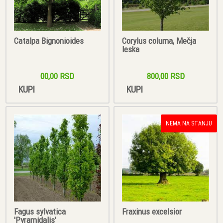
Catalpa Bignonioides
Corylus colurna, Mečja
leska
00,00 RSD
800,00 RSD
KUPI
KUPI
NEMA NA STANJU
Fagus sylvatica
Fraxinus excelsior
'Pyramidalis'