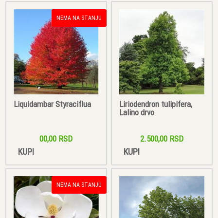
NEMA NA STANJU
Liquidambar Styraciflua
Liriodendron tulipifera,
Lalino drvo
00,00 RSD
2.500,00 RSD
KUPI
KUPI
NEMA NA STANJU