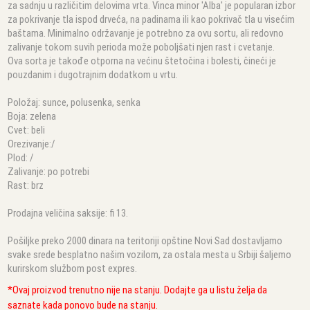
za sadnju u različitim delovima vrta. Vinca minor 'Alba' je popularan izbor
za pokrivanje tla ispod drveća, na padinama ili kao pokrivač tla u visećim
baštama. Minimalno održavanje je potrebno za ovu sortu, ali redovno
zalivanje tokom suvih perioda može poboljšati njen rast i cvetanje.
Ova sorta je takođe otporna na većinu štetočina i bolesti, čineći je
pouzdanim i dugotrajnim dodatkom u vrtu.
Položaj: sunce, polusenka, senka
Boja: zelena
Cvet: beli
Orezivanje:/
Plod: /
Zalivanje: po potrebi
Rast: brz
Prodajna veličina saksije: fi 13.
Pošiljke preko 2000 dinara na teritoriji opštine Novi Sad dostavljamo
svake srede besplatno našim vozilom, za ostala mesta u Srbiji šaljemo
kurirskom službom post expres.
*Ovaj proizvod trenutno nije na stanju. Dodajte ga u listu želja da
saznate kada ponovo bude na stanju.