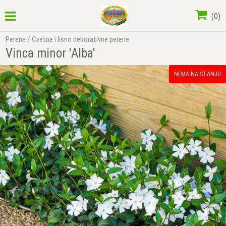
(
0
)
Perene
/
Cvetne i lisno dekorativne perene
Vinca minor 'Alba'
NEMA NA STANJU