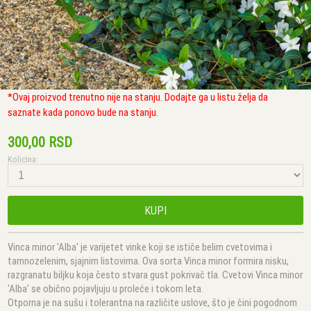
*Ovaj proizvod trenutno nije na stanju. Dodajte ga u listu želja da
saznate kada ponovo bude na stanju.
300,00 RSD
Kolicina:
KUPI
Vinca minor 'Alba' je varijetet vinke koji se ističe belim cvetovima i
tamnozelenim, sjajnim listovima. Ova sorta Vinca minor formira nisku,
razgranatu biljku koja često stvara gust pokrivač tla. Cvetovi Vinca minor
'Alba' se obično pojavljuju u proleće i tokom leta.
Otporna je na sušu i tolerantna na različite uslove, što je čini pogodnom