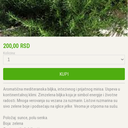
200,00 RSD
Kolicina:
KUPI
Aromatična mediteranska biljka, intezivnog i prijatnog mirisa. Uspeva u
kontinentalnoj klimi. Zimzelena biljka koja je simbol energije i životne
radosti. Mnoga verovanja su vezana za ruzmarin. Listovi ruzmarina su
sivo zelene boje i podsećaju na iglice jelke. Veoma je otporna na sušu.
Položaj: sunce, polu senka.
Boja: zelena