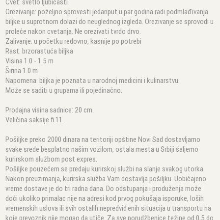
Cvet: svetlo ljubičasti
Orezivanje: poželjno sprovesti jedanput u par godina radi podmlađivanja
biljke u suprotnom dolazi do neuglednog izgleda. Orezivanje se sprovodi u
proleće nakon cvetanja. Ne orezivati tvrdo drvo.
Zalivanje: u početku redovno, kasnije po potrebi
Rast: brzorastuća biljka
Visina 1.0 - 1.5 m
Širina 1.0 m
Napomena: biljka je poznata u narodnoj medicini i kulinarstvu.
Može se saditi u grupama ili pojedinačno.
Prodajna visina sadnice: 20 cm.
Veličina saksije fi 11.
Pošiljke preko 2000 dinara na teritoriji opštine Novi Sad dostavljamo
svake srede besplatno našim vozilom, ostala mesta u Srbiji šaljemo
kurirskom službom post expres.
Pošiljke pouzećem se predaju kurirskoj službi na slanje svakog utorka.
Nakon preuzimanja, kurirska služba Vam dostavlja pošiljku. Uobičajeno
vreme dostave je do tri radna dana. Do odstupanja i produženja može
doći ukoliko primalac nije na adresi kod prvog pokušaja isporuke, loših
vremenskih uslova ili svih ostalih nepredviđenih situacija u transportu na
koje prevoznik nije mogao da utiče. Za sve porudžbenice težine od 0,5 do