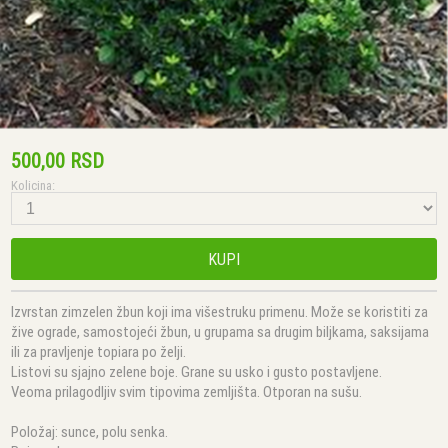
500,00 RSD
Kolicina:
KUPI
Izvrstan zimzelen žbun koji ima višestruku primenu. Može se koristiti za
žive ograde, samostojeći žbun, u grupama sa drugim biljkama, saksijama
ili za pravljenje topiara po želji.
Listovi su sjajno zelene boje. Grane su usko i gusto postavljene.
Veoma prilagodljiv svim tipovima zemljišta. Otporan na sušu.
Položaj: sunce, polu senka.