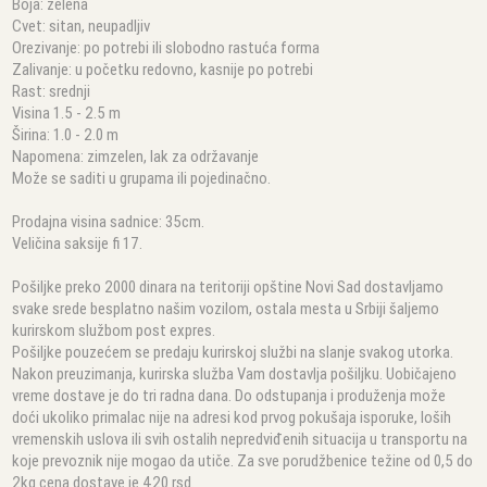
Boja: zelena
Cvet: sitan, neupadljiv
Orezivanje: po potrebi ili slobodno rastuća forma
Zalivanje: u početku redovno, kasnije po potrebi
Rast: srednji
Visina 1.5 - 2.5 m
Širina: 1.0 - 2.0 m
Napomena: zimzelen, lak za održavanje
Može se saditi u grupama ili pojedinačno.
Prodajna visina sadnice: 35cm.
Veličina saksije fi 17.
Pošiljke preko 2000 dinara na teritoriji opštine Novi Sad dostavljamo
svake srede besplatno našim vozilom, ostala mesta u Srbiji šaljemo
kurirskom službom post expres.
Pošiljke pouzećem se predaju kurirskoj službi na slanje svakog utorka.
Nakon preuzimanja, kurirska služba Vam dostavlja pošiljku. Uobičajeno
vreme dostave je do tri radna dana. Do odstupanja i produženja može
doći ukoliko primalac nije na adresi kod prvog pokušaja isporuke, loših
vremenskih uslova ili svih ostalih nepredviđenih situacija u transportu na
koje prevoznik nije mogao da utiče. Za sve porudžbenice težine od 0,5 do
2kg cena dostave je 420 rsd.