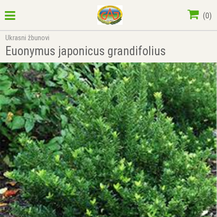
(
0
)
Ukrasni žbunovi
Euonymus japonicus grandifolius