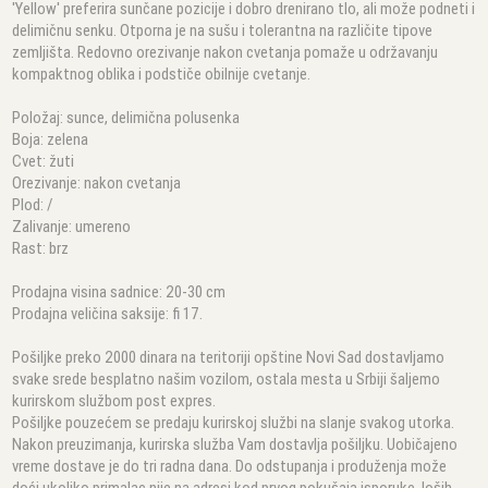
'Yellow' preferira sunčane pozicije i dobro drenirano tlo, ali može podneti i
delimičnu senku. Otporna je na sušu i tolerantna na različite tipove
zemljišta. Redovno orezivanje nakon cvetanja pomaže u održavanju
kompaktnog oblika i podstiče obilnije cvetanje.
Položaj: sunce, delimična polusenka
Boja: zelena
Cvet: žuti
Orezivanje: nakon cvetanja
Plod: /
Zalivanje: umereno
Rast: brz
Prodajna visina sadnice: 20-30 cm
Prodajna veličina saksije: fi 17.
Pošiljke preko 2000 dinara na teritoriji opštine Novi Sad dostavljamo
svake srede besplatno našim vozilom, ostala mesta u Srbiji šaljemo
kurirskom službom post expres.
Pošiljke pouzećem se predaju kurirskoj službi na slanje svakog utorka.
Nakon preuzimanja, kurirska služba Vam dostavlja pošiljku. Uobičajeno
vreme dostave je do tri radna dana. Do odstupanja i produženja može
doći ukoliko primalac nije na adresi kod prvog pokušaja isporuke, loših