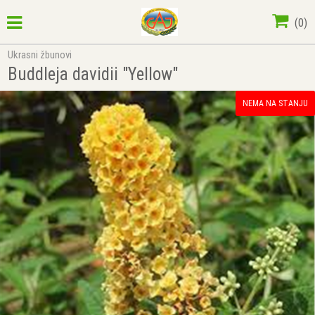
(
0
)
Ukrasni žbunovi
Buddleja davidii "Yellow"
NEMA NA STANJU