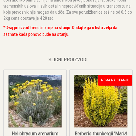
vremenskih uslova ili svih ostalih nepredviđenih situacija u transportu na
koje prevoznik nije mogao da utiče. Za sve porudžbenice težine od 0,5 do
2kg cena dostave je 420 rsd.
*Ovaj proizvod trenutno nije na stanju. Dodajte ga u listu želja da
saznate kada ponovo bude na stanju.
SLIČNI PROIZVODI
NEMA NA STANJU
Helichrysum arenarium
Berberis thunbergii ‘Maria’