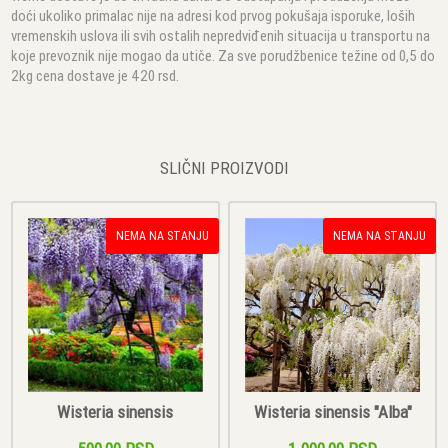
doći ukoliko primalac nije na adresi kod prvog pokušaja isporuke, loših
vremenskih uslova ili svih ostalih nepredviđenih situacija u transportu na
koje prevoznik nije mogao da utiče. Za sve porudžbenice težine od 0,5 do
2kg cena dostave je 420 rsd.
SLIČNI PROIZVODI
NEMA NA STANJU
NEMA NA STANJU
Wisteria sinensis
Wisteria sinensis "Alba"