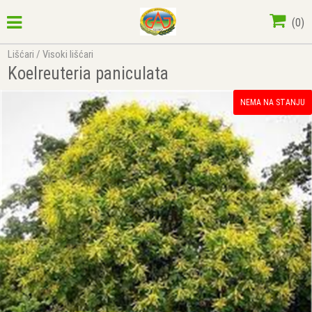
(
0
)
Lišćari
/
Visoki lišćari
Koelreuteria paniculata
NEMA NA STANJU