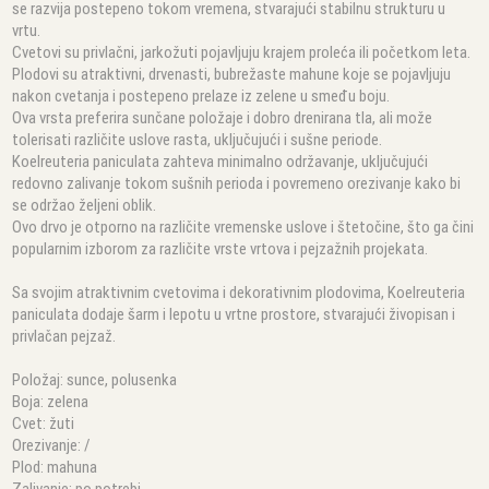
se razvija postepeno tokom vremena, stvarajući stabilnu strukturu u
vrtu.
Cvetovi su privlačni, jarkožuti pojavljuju krajem proleća ili početkom leta.
Plodovi su atraktivni, drvenasti, bubrežaste mahune koje se pojavljuju
nakon cvetanja i postepeno prelaze iz zelene u smeđu boju.
Ova vrsta preferira sunčane položaje i dobro drenirana tla, ali može
tolerisati različite uslove rasta, uključujući i sušne periode.
Koelreuteria paniculata zahteva minimalno održavanje, uključujući
redovno zalivanje tokom sušnih perioda i povremeno orezivanje kako bi
se održao željeni oblik.
Ovo drvo je otporno na različite vremenske uslove i štetočine, što ga čini
popularnim izborom za različite vrste vrtova i pejzažnih projekata.
Sa svojim atraktivnim cvetovima i dekorativnim plodovima, Koelreuteria
paniculata dodaje šarm i lepotu u vrtne prostore, stvarajući živopisan i
privlačan pejzaž.
Položaj: sunce, polusenka
Boja: zelena
Cvet: žuti
Orezivanje: /
Plod: mahuna
Zalivanje: po potrebi