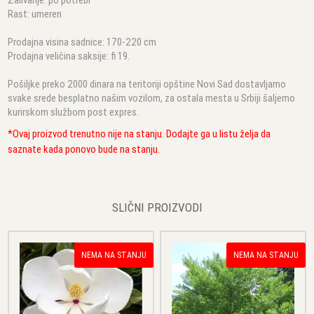
Rast: umeren
Prodajna visina sadnice: 170-220 cm
Prodajna veličina saksije: fi 19.
Pošiljke preko 2000 dinara na teritoriji opštine Novi Sad dostavljamo
svake srede besplatno našim vozilom, za ostala mesta u Srbiji šaljemo
kurirskom službom post expres.
*Ovaj proizvod trenutno nije na stanju. Dodajte ga u listu želja da
saznate kada ponovo bude na stanju.
SLIČNI PROIZVODI
NEMA NA STANJU
NEMA NA STANJU