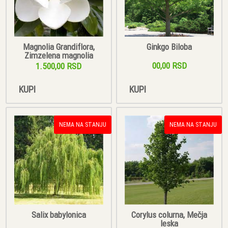
Magnolia Grandiflora,
Ginkgo Biloba
Zimzelena magnolia
00,00 RSD
1.500,00 RSD
KUPI
KUPI
NEMA NA STANJU
NEMA NA STANJU
Salix babylonica
Corylus colurna, Mečja
leska