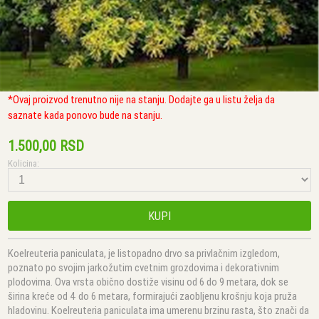
*Ovaj proizvod trenutno nije na stanju. Dodajte ga u listu želja da
saznate kada ponovo bude na stanju.
1.500,00 RSD
Kolicina:
KUPI
Koelreuteria paniculata, je listopadno drvo sa privlačnim izgledom,
poznato po svojim jarkožutim cvetnim grozdovima i dekorativnim
plodovima. Ova vrsta obično dostiže visinu od 6 do 9 metara, dok se
širina kreće od 4 do 6 metara, formirajući zaobljenu krošnju koja pruža
hladovinu. Koelreuteria paniculata ima umerenu brzinu rasta, što znači da