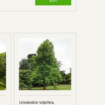
KUPI
Liriodendron tulipifera,