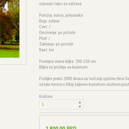
otporan i lako se održava.
Položaj: sunce, polusenka
Boja: zelena
Cvet: /
Orezivanje: po potrebi
Plod: /
Zalivanje: po potrebi
Rast: brz
Prodajna visina biljke: 200-220 cm.
Biljka se prodaje sa busenom.
Pošiljke preko 2000 dinara na teritoriji opštine Novi
ostala mesta u Srbiji šaljemo kurirskom službom post
Količina
▲
▼
1.800,00 RSD