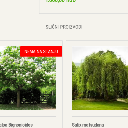
SLIČNI PROIZVODI
NEMA NA STANJU
alpa Bignonioides
Salix matsudana