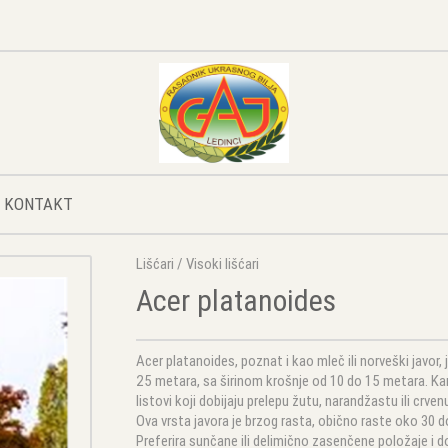
KONTAKT
Lišćari
/
Visoki lišćari
Acer platanoides
Acer platanoides, poznat i kao mleč ili norveški javor,
25 metara, sa širinom krošnje od 10 do 15 metara. Kara
listovi koji dobijaju prelepu žutu, narandžastu ili crve
Ova vrsta javora je brzog rasta, obično raste oko 30 
Preferira sunčane ili delimično zasenčene položaje i d