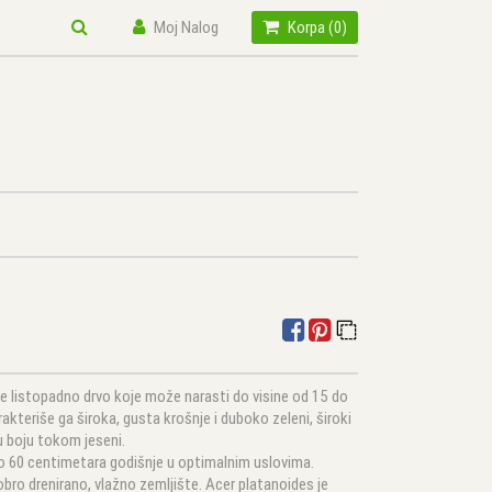
Moj Nalog
Korpa (
0
)
 je listopadno drvo koje može narasti do visine od 15 do
kteriše ga široka, gusta krošnje i duboko zeleni, široki
nu boju tokom jeseni.
do 60 centimetara godišnje u optimalnim uslovima.
obro drenirano, vlažno zemljište. Acer platanoides je