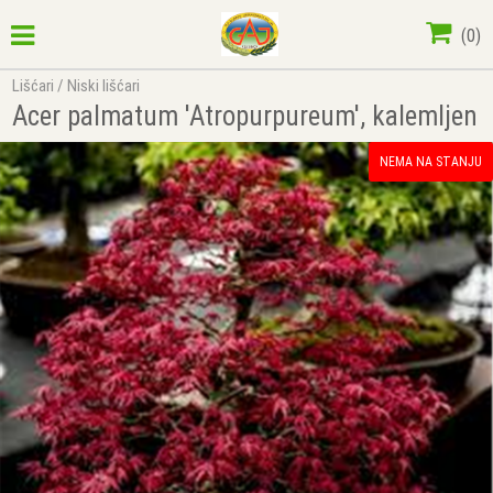
(
0
)
Lišćari
/
Niski lišćari
Acer palmatum 'Atropurpureum', kalemljen
NEMA NA STANJU