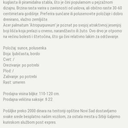
kuglasta ili piramidalna stabla, što je čini popularnom u pejzažnom
dizajnu. Brzina rasta varira u zavisnosti od uslova, ali obično raste 30-60
centimetara godišnje. Preferira sunčane ili polusenovite položaje i dobro
drenirano, vlažno zemljište.
Acer palmatum 'Atropurpureum' je poznat po svojoj atraktivnoj jesenjoj
boji lišća koja prelazi u crveno, narandžasto ili žuto. Ovo drvo je otporno
na većinu bolesti i štetočina, što ga čini relativno lakim za održavanje.
Položaj: sunce, polusenka
Boja: ljubičasta, bordo
Cvet: /
Orezivanje: po potrebi
Plod: /
Zalivanje: po potrebi
Rast: umeren
Prodajna visina biljke: 110-120 cm.
Prodajna veličina saksije: fi 22.
Pošiljke preko 2000 dinara na teritoriji opštine Novi Sad dostavljamo
svake srede besplatno našim vozilom, za ostala mesta u Srbiji šaljemo
kurirskom službom post expres.