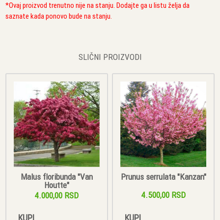
*Ovaj proizvod trenutno nije na stanju. Dodajte ga u listu želja da
saznate kada ponovo bude na stanju.
SLIČNI PROIZVODI
Malus floribunda "Van
Prunus serrulata "Kanzan"
Houtte"
4.500,00 RSD
4.000,00 RSD
KUPI
KUPI