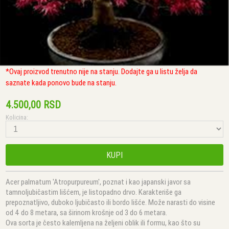
*Ovaj proizvod trenutno nije na stanju. Dodajte ga u listu želja da
saznate kada ponovo bude na stanju.
4.500,00 RSD
Kolicina:
KUPI
Acer palmatum 'Atropurpureum', poznat i kao japanski javor sa
tamnoljubičastim lišćem, je listopadno drvo. Karakteriše ga
prepoznatljivo, duboko ljubičasto ili bordo lišće. Može narasti do visine
od 4 do 8 metara, sa širinom krošnje od 3 do 6 metara.
Ova sorta je često kalemljena na željeni oblik ili formu, kao što su