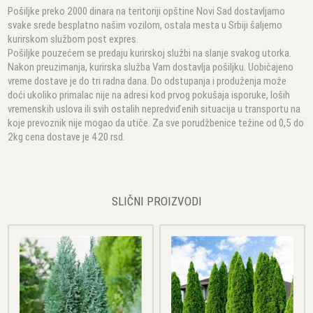
Pošiljke preko 2000 dinara na teritoriji opštine Novi Sad dostavljamo
svake srede besplatno našim vozilom, ostala mesta u Srbiji šaljemo
kurirskom službom post expres.
Pošiljke pouzećem se predaju kurirskoj službi na slanje svakog utorka.
Nakon preuzimanja, kurirska služba Vam dostavlja pošiljku. Uobičajeno
vreme dostave je do tri radna dana. Do odstupanja i produženja može
doći ukoliko primalac nije na adresi kod prvog pokušaja isporuke, loših
vremenskih uslova ili svih ostalih nepredviđenih situacija u transportu na
koje prevoznik nije mogao da utiče. Za sve porudžbenice težine od 0,5 do
2kg cena dostave je 420 rsd.
SLIČNI PROIZVODI