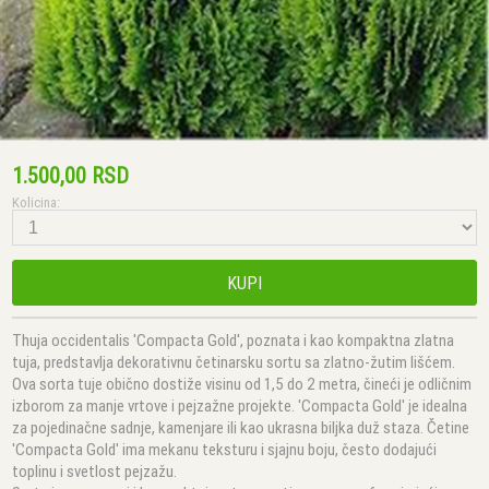
1.500,00 RSD
Kolicina:
KUPI
Thuja occidentalis 'Compacta Gold', poznata i kao kompaktna zlatna
tuja, predstavlja dekorativnu četinarsku sortu sa zlatno-žutim lišćem.
Ova sorta tuje obično dostiže visinu od 1,5 do 2 metra, čineći je odličnim
izborom za manje vrtove i pejzažne projekte. 'Compacta Gold' je idealna
za pojedinačne sadnje, kamenjare ili kao ukrasna biljka duž staza. Četine
'Compacta Gold' ima mekanu teksturu i sjajnu boju, često dodajući
toplinu i svetlost pejzažu.