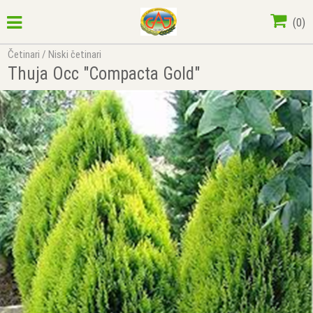
(
0
)
Četinari
/
Niski četinari
Thuja Occ "Compacta Gold"