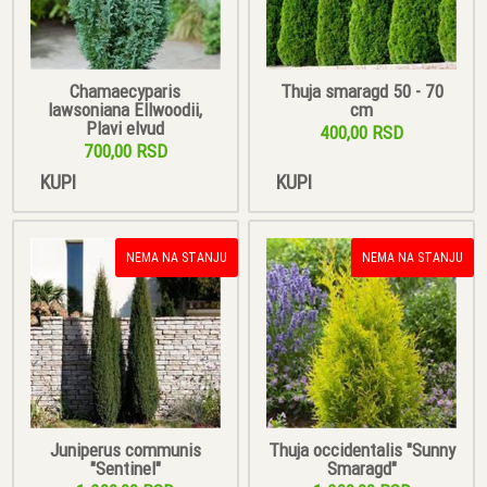
Chamaecyparis
Thuja smaragd 50 - 70
lawsoniana Ellwoodii,
cm
Plavi elvud
400,00 RSD
700,00 RSD
KUPI
KUPI
NEMA NA STANJU
NEMA NA STANJU
Juniperus communis
Thuja occidentalis "Sunny
"Sentinel"
Smaragd"