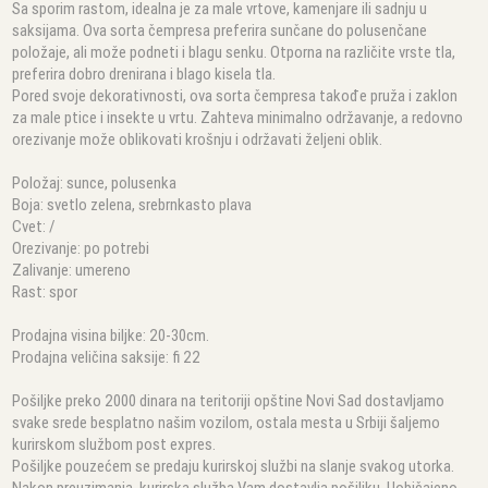
Sa sporim rastom, idealna je za male vrtove, kamenjare ili sadnju u
saksijama. Ova sorta čempresa preferira sunčane do polusenčane
položaje, ali može podneti i blagu senku. Otporna na različite vrste tla,
preferira dobro drenirana i blago kisela tla.
Pored svoje dekorativnosti, ova sorta čempresa takođe pruža i zaklon
za male ptice i insekte u vrtu. Zahteva minimalno održavanje, a redovno
orezivanje može oblikovati krošnju i održavati željeni oblik.
Položaj: sunce, polusenka
Boja: svetlo zelena, srebrnkasto plava
Cvet: /
Orezivanje: po potrebi
Zalivanje: umereno
Rast: spor
Prodajna visina biljke: 20-30cm.
Prodajna veličina saksije: fi 22
Pošiljke preko 2000 dinara na teritoriji opštine Novi Sad dostavljamo
svake srede besplatno našim vozilom, ostala mesta u Srbiji šaljemo
kurirskom službom post expres.
Pošiljke pouzećem se predaju kurirskoj službi na slanje svakog utorka.
Nakon preuzimanja, kurirska služba Vam dostavlja pošiljku. Uobičajeno