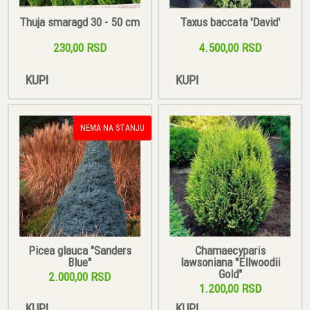
Thuja smaragd 30 - 50 cm
Taxus baccata 'David'
230,00 RSD
4.500,00 RSD
KUPI
KUPI
NEMA NA STANJU
Picea glauca "Sanders
Chamaecyparis
Blue"
lawsoniana "Ellwoodii
Gold"
2.000,00 RSD
1.200,00 RSD
KUPI
KUPI