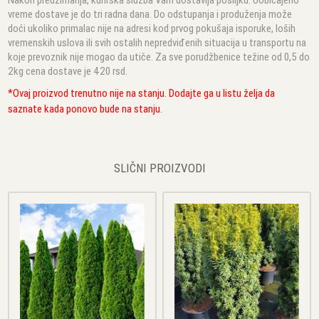
vreme dostave je do tri radna dana. Do odstupanja i produženja može
doći ukoliko primalac nije na adresi kod prvog pokušaja isporuke, loših
vremenskih uslova ili svih ostalih nepredviđenih situacija u transportu na
koje prevoznik nije mogao da utiče. Za sve porudžbenice težine od 0,5 do
2kg cena dostave je 420 rsd.
*Ovaj proizvod trenutno nije na stanju. Dodajte ga u listu želja da
saznate kada ponovo bude na stanju.
SLIČNI PROIZVODI