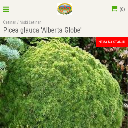
(
0
)
Četinari
/
Niski četinari
Picea glauca 'Alberta Globe'
NEMA NA STANJU