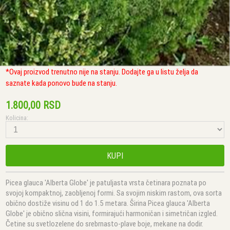
*Ovaj proizvod trenutno nije na stanju. Dodajte ga u listu želja da
saznate kada ponovo bude na stanju.
1.800,00 RSD
Kolicina:
KUPI
Picea glauca 'Alberta Globe' je patuljasta vrsta četinara poznata po
svojoj kompaktnoj, zaobljenoj formi. Sa svojim niskim rastom, ova sorta
obično dostiže visinu od 1 do 1.5 metara. Širina Picea glauca 'Alberta
Globe' je obično slična visini, formirajući harmoničan i simetričan izgled.
Četine su svetlozelene do srebrnasto-plave boje, mekane na dodir.